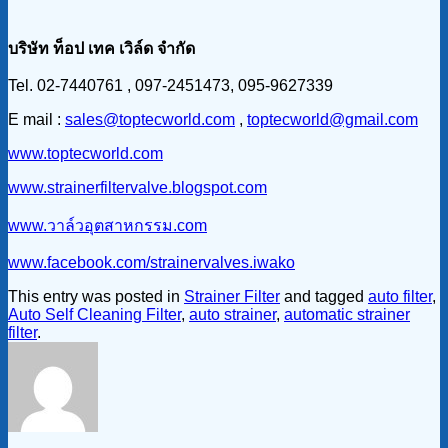
บริษัท ท็อป เทค เวิล์ด จำกัด
Tel. 02-7440761 , 097-2451473, 095-9627339
E mail :
sales@toptecworld.com
,
toptecworld@gmail.com
www.toptecworld.com
www.strainerfiltervalve.blogspot.com
www.วาล์วอุตสาหกรรม.com
www.facebook.com/strainervalves.iwako
This entry was posted in
Strainer Filter
and tagged
auto filter
,
Auto Self Cleaning Filter
,
auto strainer
,
automatic strainer
filter
.