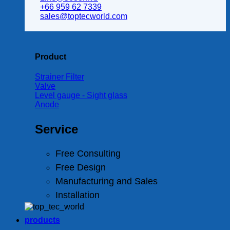
+66 959 62 7339
sales@toptecworld.com
Product
Strainer Filter
Valve
Level gauge - Sight glass
Anode
Service
Free Consulting
Free Design
Manufacturing and Sales
Installation
products