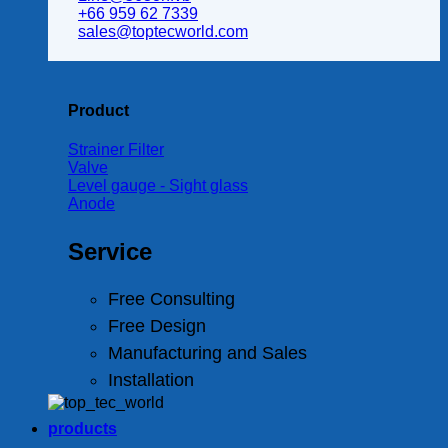
+66 959 62 7339
sales@toptecworld.com
Product
Strainer Filter
Valve
Level gauge - Sight glass
Anode
Service
Free Consulting
Free Design
Manufacturing and Sales
Installation
products