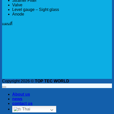
Strainer Filter
Valve
Level gauge – Sight glass
Anode
เเผนที่
Copyright 2026 ©
TOP TEC WORLD
About us
news
contact us
Thai