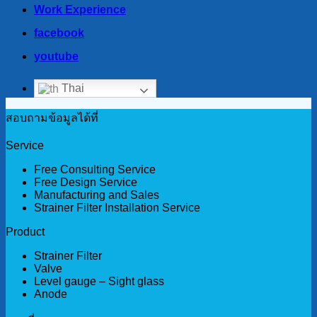
Work Experience
facebook
youtube
Thai
สอบถามข้อมูลได้ที่
Service
Free Consulting Service
Free Design Service
Manufacturing and Sales
Strainer Filter Installation Service
Product
Strainer Filter
Valve
Level gauge – Sight glass
Anode