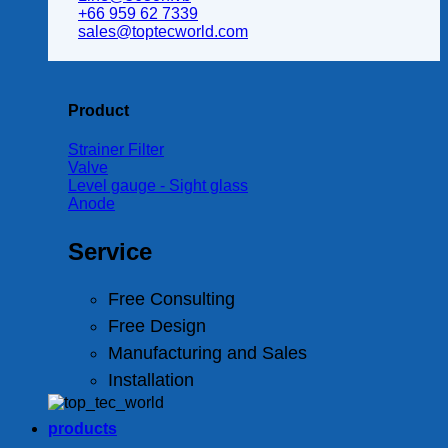
+66 959 62 7339
sales@toptecworld.com
Product
Strainer Filter
Valve
Level gauge - Sight glass
Anode
Service
Free Consulting
Free Design
Manufacturing and Sales
Installation
products