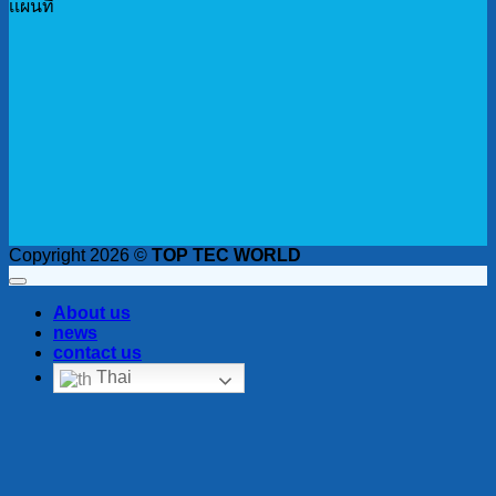
เเผนที่
Copyright 2026 ©
TOP TEC WORLD
About us
news
contact us
Thai