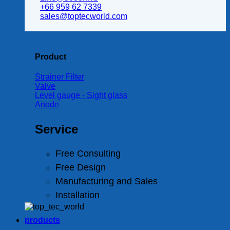
+66 959 62 7339
sales@toptecworld.com
Product
Strainer Filter
Valve
Level gauge - Sight glass
Anode
Service
Free Consulting
Free Design
Manufacturing and Sales
Installation
products