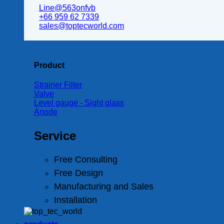
Line@563onfvb
+66 959 62 7339
sales@toptecworld.com
Product
Strainer Filter
Valve
Level gauge - Sight glass
Anode
Service
Free Consulting
Free Design
Manufacturing and Sales
Installation