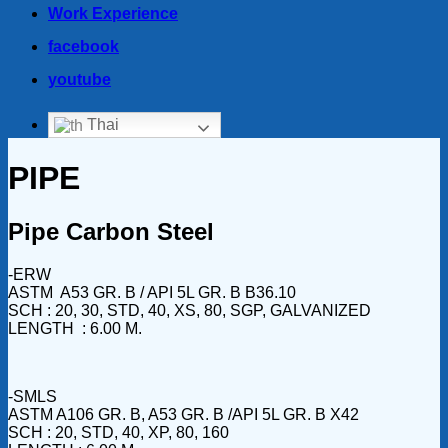
Work Experience
facebook
youtube
Thai
PIPE
Pipe Carbon Steel
-ERW
ASTM A53 GR. B / API 5L GR. B B36.10
SCH : 20, 30, STD, 40, XS, 80, SGP, GALVANIZED
LENGTH : 6.00 M.
-SMLS
ASTM A106 GR. B, A53 GR. B /API 5L GR. B X42
SCH : 20, STD, 40, XP, 80, 160