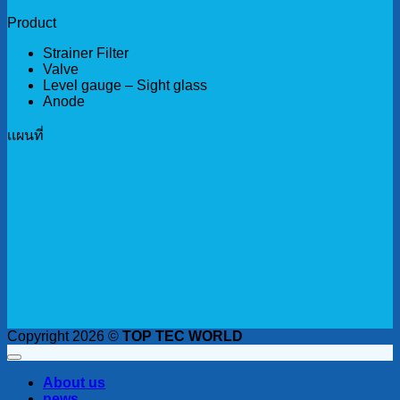
Product
Strainer Filter
Valve
Level gauge – Sight glass
Anode
เเผนที่
Copyright 2026 ©
TOP TEC WORLD
About us
news