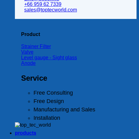
+66 959 62 7339
sales@toptecworld.com
Product
Strainer Filter
Valve
Level gauge - Sight glass
Anode
Service
Free Consulting
Free Design
Manufacturing and Sales
Installation
products