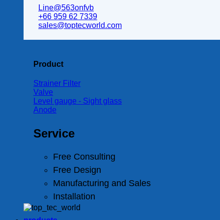
Line@563onfvb
+66 959 62 7339
sales@toptecworld.com
Product
Strainer Filter
Valve
Level gauge - Sight glass
Anode
Service
Free Consulting
Free Design
Manufacturing and Sales
Installation