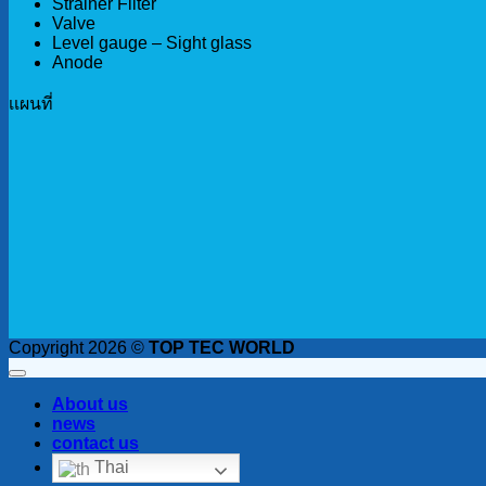
Strainer Filter
Valve
Level gauge – Sight glass
Anode
เเผนที่
Copyright 2026 ©
TOP TEC WORLD
About us
news
contact us
Thai