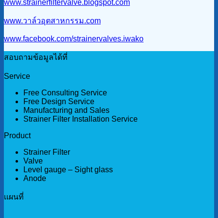
www.strainerfiltervalve.blogspot.com
www.วาล์วอุตสาหกรรม.com
www.facebook.com/strainervalves.iwako
สอบถามข้อมูลได้ที่
Service
Free Consulting Service
Free Design Service
Manufacturing and Sales
Strainer Filter Installation Service
Product
Strainer Filter
Valve
Level gauge – Sight glass
Anode
เเผนที่