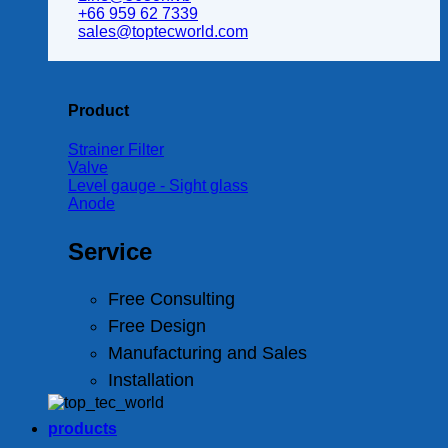
+66 959 62 7339
sales@toptecworld.com
Product
Strainer Filter
Valve
Level gauge - Sight glass
Anode
Service
Free Consulting
Free Design
Manufacturing and Sales
Installation
products