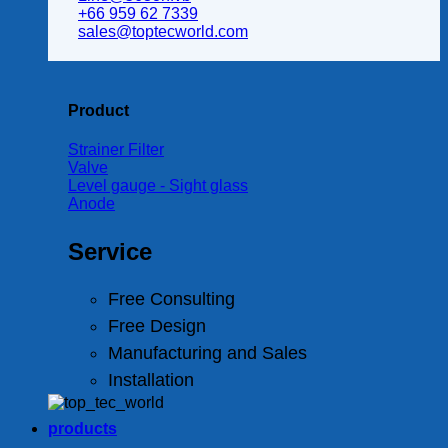
+66 959 62 7339
sales@toptecworld.com
Product
Strainer Filter
Valve
Level gauge - Sight glass
Anode
Service
Free Consulting
Free Design
Manufacturing and Sales
Installation
products