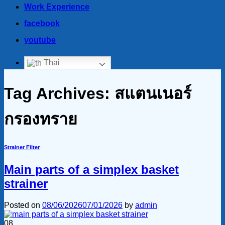
Work Experience
facebook
youtube
Thai
Tag Archives:
สแตนเนอร์
กรองทราย
Strainer Filter
Main parts of a simplex basket
strainer
Posted on
08/06/2026
07/01/2026
by
admin
08