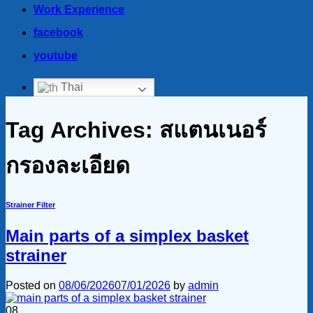
Work Experience
facebook
youtube
Thai
Tag Archives:
สแตนเนอร์
กรองละเอียด
Strainer Filter
Main parts of a simplex basket
strainer
Posted on
08/06/2026
07/01/2026
by
admin
08