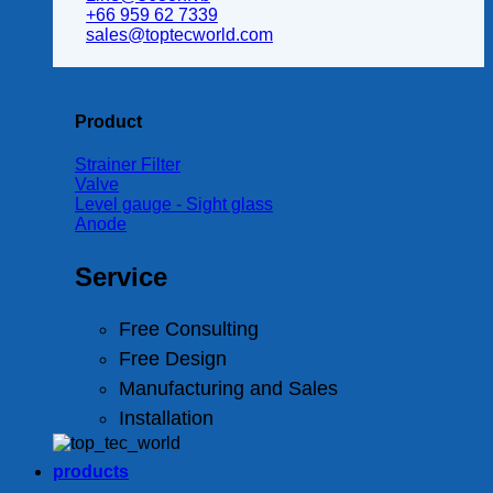
+66 959 62 7339
sales@toptecworld.com
Product
Strainer Filter
Valve
Level gauge - Sight glass
Anode
Service
Free Consulting
Free Design
Manufacturing and Sales
Installation
products