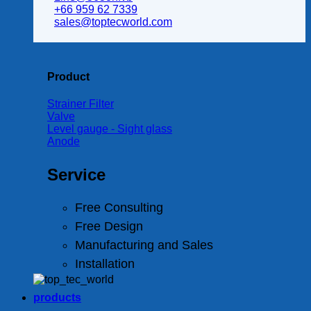
+66 959 62 7339
sales@toptecworld.com
Product
Strainer Filter
Valve
Level gauge - Sight glass
Anode
Service
Free Consulting
Free Design
Manufacturing and Sales
Installation
products