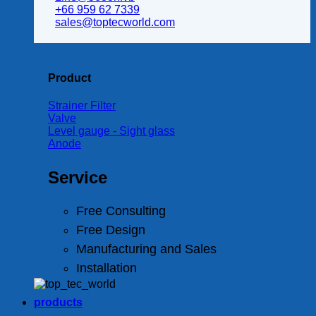
+66 959 62 7339
sales@toptecworld.com
Product
Strainer Filter
Valve
Level gauge - Sight glass
Anode
Service
Free Consulting
Free Design
Manufacturing and Sales
Installation
products