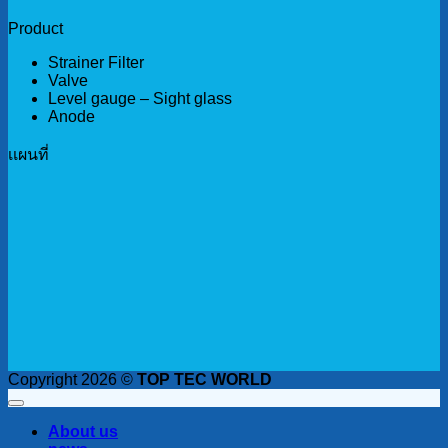
Product
Strainer Filter
Valve
Level gauge – Sight glass
Anode
เเผนที่
Copyright 2026 ©
TOP TEC WORLD
About us