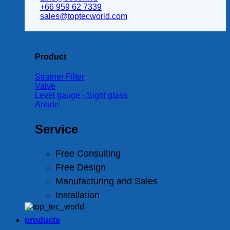
+66 959 62 7339
sales@toptecworld.com
Product
Strainer Filter
Valve
Level gauge - Sight glass
Anode
Service
Free Consulting
Free Design
Manufacturing and Sales
Installation
products