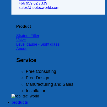
+66 959 62 7339
sales@toptecworld.com
Product
Strainer Filter
Valve
Level gauge - Sight glass
Anode
Service
Free Consulting
Free Design
Manufacturing and Sales
Installation
products