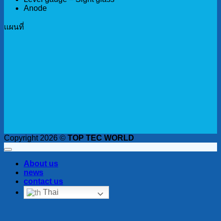
Anode
เเผนที่
Copyright 2026 ©
TOP TEC WORLD
About us
news
contact us
Thai