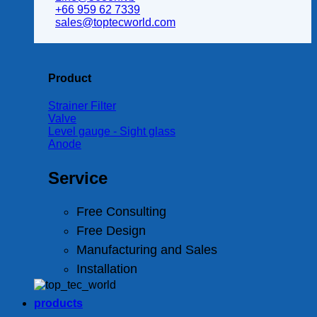
+66 959 62 7339
sales@toptecworld.com
Product
Strainer Filter
Valve
Level gauge - Sight glass
Anode
Service
Free Consulting
Free Design
Manufacturing and Sales
Installation
products