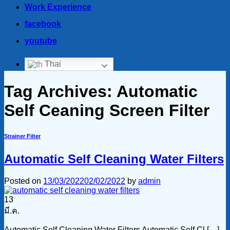
Work Experience
facebook
youtube
Thai
Tag Archives:
Automatic
Self Ceaning Screen Filter
Strainer Filter
Automatic Self Cleaning Water Filters
Posted on
13/03/2022
02/02/2022
by
admin
13
มี.ค.
Automatic Self Cleaning Water Filters Automatic Self Cl […]