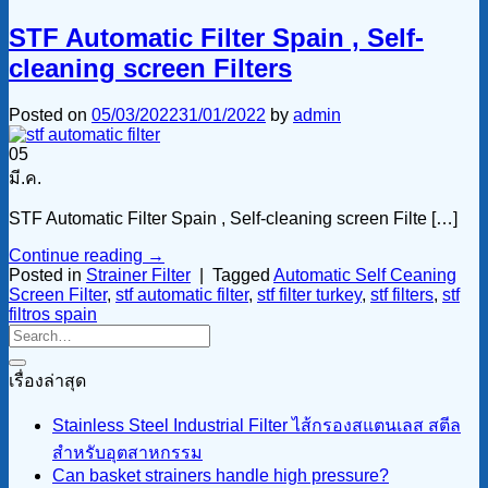
STF Automatic Filter Spain , Self-
cleaning screen Filters
Posted on
05/03/2022
31/01/2022
by
admin
05
มี.ค.
STF Automatic Filter Spain , Self-cleaning screen Filte […]
Continue reading
→
Posted in
Strainer Filter
|
Tagged
Automatic Self Ceaning
Screen Filter
,
stf automatic filter
,
stf filter turkey
,
stf filters
,
stf
filtros spain
เรื่องล่าสุด
Stainless Steel Industrial Filter ไส้กรองสแตนเลส สตีล
สำหรับอุตสาหกรรม
Can basket strainers handle high pressure?