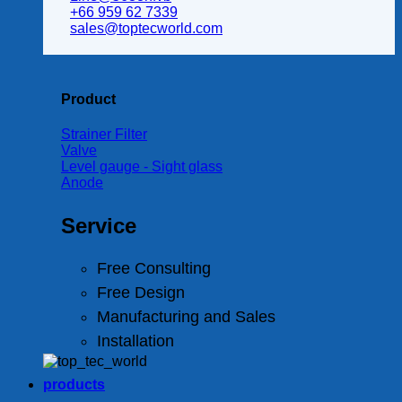
+66 959 62 7339
sales@toptecworld.com
Product
Strainer Filter
Valve
Level gauge - Sight glass
Anode
Service
Free Consulting
Free Design
Manufacturing and Sales
Installation
products