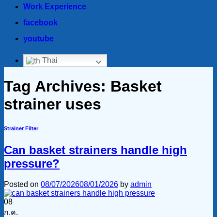
Work Experience
facebook
youtube
Thai
Tag Archives:
Basket
strainer uses
Strainer Filter
Can basket strainers handle high
pressure?
Posted on
08/07/2026
08/01/2026
by
admin
08
ก.ค.