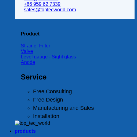
+66 959 62 7339
sales@toptecworld.com
Product
Strainer Filter
Valve
Level gauge - Sight glass
Anode
Service
Free Consulting
Free Design
Manufacturing and Sales
Installation
products