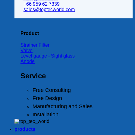
+66 959 62 7339
sales@toptecworld.com
Product
Strainer Filter
Valve
Level gauge - Sight glass
Anode
Service
Free Consulting
Free Design
Manufacturing and Sales
Installation
products