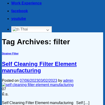
Work Experience
facebook
youtube
Thai
Tag Archives:
filter
Strainer Filter
Self Cleaning Filter Element
manufacturing
Posted on
07/06/2023
03/02/2023
by
admin
07
มิ.ย.
Self Cleaning Filter Element manufacturing Self […]