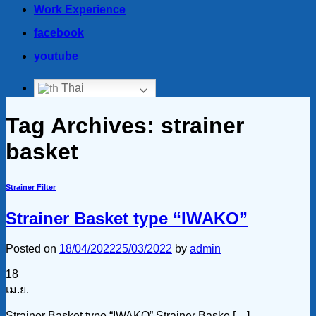
Work Experience
facebook
youtube
Thai
Tag Archives:
strainer
basket
Strainer Filter
Strainer Basket type “IWAKO”
Posted on
18/04/2022
25/03/2022
by
admin
18
เม.ย.
Strainer Basket type “IWAKO” Strainer Baske […]