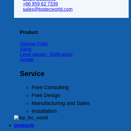
+66 959 62 7339
sales@toptecworld.com
Product
Strainer Filter
Valve
Level gauge - Sight glass
Anode
Service
Free Consulting
Free Design
Manufacturing and Sales
Installation
products