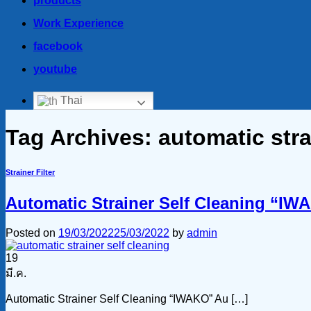
products
Work Experience
facebook
youtube
Thai
Tag Archives:
automatic stra
Strainer Filter
Automatic Strainer Self Cleaning “IW
Posted on
19/03/2022
25/03/2022
by
admin
19
มี.ค.
Automatic Strainer Self Cleaning “IWAKO” Au […]