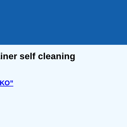
iner self cleaning
AKO”