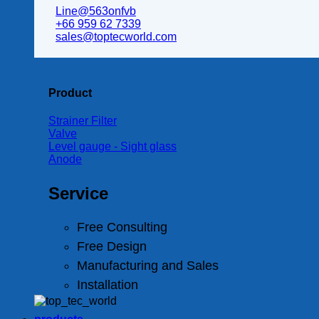
Line@563onfvb
+66 959 62 7339
sales@toptecworld.com
Product
Strainer Filter
Valve
Level gauge - Sight glass
Anode
Service
Free Consulting
Free Design
Manufacturing and Sales
Installation