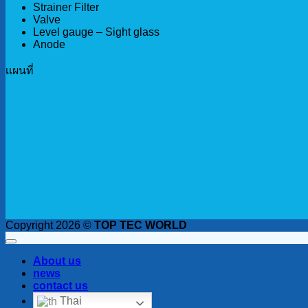
Strainer Filter
Valve
Level gauge – Sight glass
Anode
เเผนที่
Copyright 2026 ©
TOP TEC WORLD
About us
news
contact us
Thai