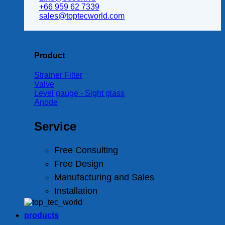
+66 959 62 7339
sales@toptecworld.com
Product
Strainer Filter
Valve
Level gauge - Sight glass
Anode
Service
Free Consulting
Free Design
Manufacturing and Sales
Installation
products