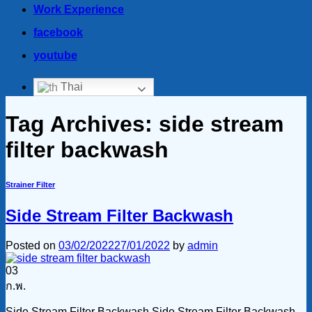
Work Experience
facebook
youtube
Thai
Tag Archives:
side stream
filter backwash
Strainer Filter
Side Stream Filter Backwash
Posted on
03/02/2022
27/01/2022
by
admin
03
ก.พ.
Side Stream Filter Backwash Side Stream Filter Backwash