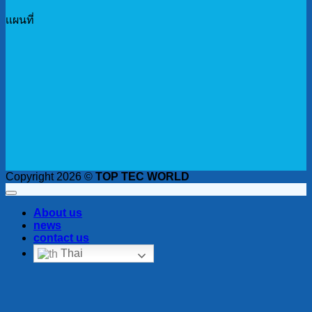
เเผนที่
Copyright 2026 ©
TOP TEC WORLD
About us
news
contact us
Thai