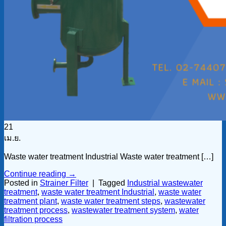
21
เม.ย.
Waste water treatment Industrial Waste water treatment […]
Continue reading
→
Posted in
Strainer Filter
|
Tagged
Industrial wastewater
treatment
,
waste water treatment Industrial
,
waste water
treatment plant
,
waste water treatment steps
,
wastewater
treatment process
,
wastewater treatment system
,
water
filtration process