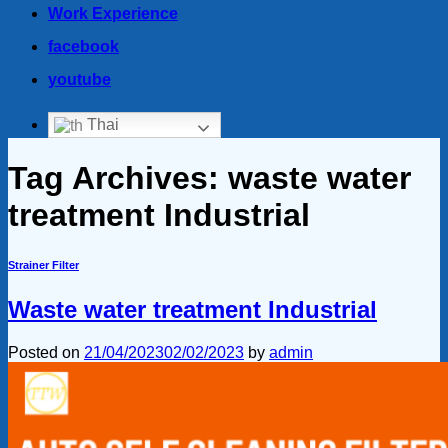
Work Experience
facebook
youtube
Thai
Tag Archives:
waste water
treatment Industrial
Strainer Filter
Waste water treatment Industrial
Posted on
21/04/2023
02/02/2023
by
admin