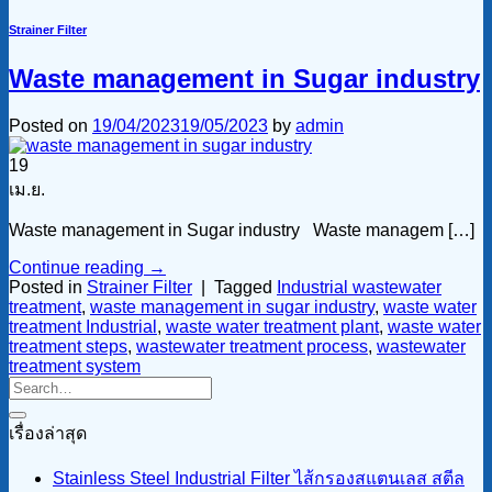
Strainer Filter
Waste management in Sugar industry
Posted on
19/04/2023
19/05/2023
by
admin
19
เม.ย.
Waste management in Sugar industry Waste managem […]
Continue reading
→
Posted in
Strainer Filter
|
Tagged
Industrial wastewater
treatment
,
waste management in sugar industry
,
waste water
treatment Industrial
,
waste water treatment plant
,
waste water
treatment steps
,
wastewater treatment process
,
wastewater
treatment system
เรื่องล่าสุด
Stainless Steel Industrial Filter ไส้กรองสแตนเลส สตีล