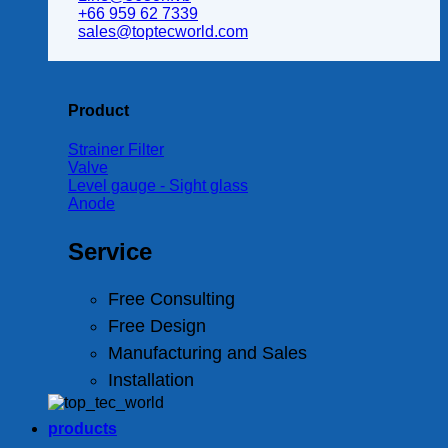
+66 959 62 7339
sales@toptecworld.com
Product
Strainer Filter
Valve
Level gauge - Sight glass
Anode
Service
Free Consulting
Free Design
Manufacturing and Sales
Installation
products