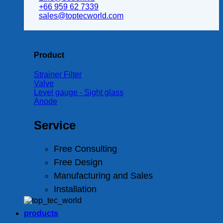
+66 959 62 7339
sales@toptecworld.com
Product
Strainer Filter
Valve
Level gauge - Sight glass
Anode
Service
Free Consulting
Free Design
Manufacturing and Sales
Installation
products