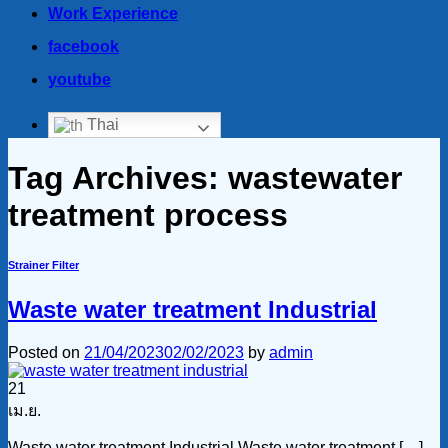
Work Experience
facebook
youtube
Thai
Tag Archives:
wastewater
treatment process
Strainer Filter
Waste water treatment Industrial
Posted on
21/04/2023
02/02/2023
by
admin
21
เม.ย.
Waste water treatment Industrial Waste water treatment […]