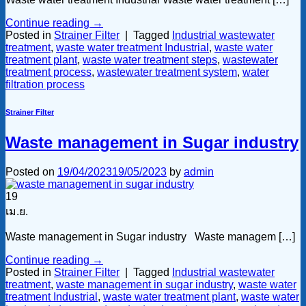
Continue reading
→
Posted in
Strainer Filter
|
Tagged
Industrial wastewater
treatment
,
waste water treatment Industrial
,
waste water
treatment plant
,
waste water treatment steps
,
wastewater
treatment process
,
wastewater treatment system
,
water
filtration process
Strainer Filter
Waste management in Sugar industry
Posted on
19/04/2023
19/05/2023
by
admin
19
เม.ย.
Waste management in Sugar industry Waste managem […]
Continue reading
→
Posted in
Strainer Filter
|
Tagged
Industrial wastewater
treatment
,
waste management in sugar industry
,
waste water
treatment Industrial
,
waste water treatment plant
,
waste water