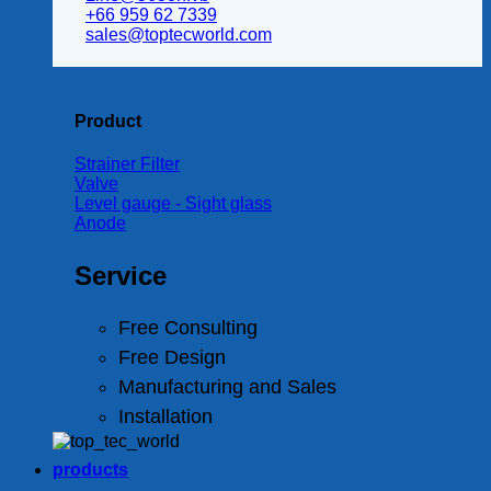
+66 959 62 7339
sales@toptecworld.com
Product
Strainer Filter
Valve
Level gauge - Sight glass
Anode
Service
Free Consulting
Free Design
Manufacturing and Sales
Installation
products