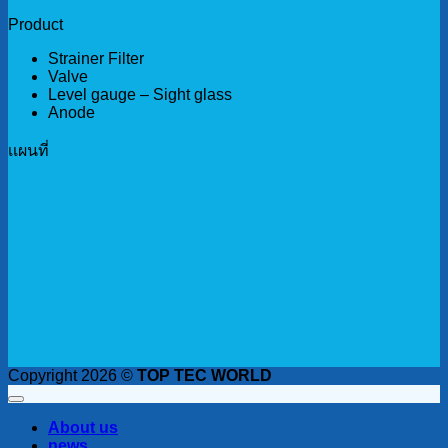
Product
Strainer Filter
Valve
Level gauge – Sight glass
Anode
เเผนที่
Copyright 2026 ©
TOP TEC WORLD
About us
news