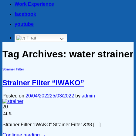
Work Experience
facebook
youtube
Thai
Tag Archives:
water strainer
Strainer Filter
Strainer Filter “IWAKO”
Posted on
20/04/2022
25/03/2022
by
admin
20
เม.ย.
Strainer Filter “IWAKO” Strainer Filter &#8 […]
Continue reading
→