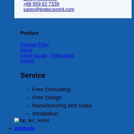
+66 959 62 7339
sales@toptecworld.com
Product
Strainer Filter
Valve
Level gauge - Sight glass
Anode
Service
Free Consulting
Free Design
Manufacturing and Sales
Installation
products