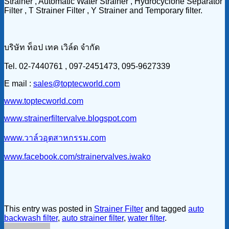
Strainer , Automatic Water Strainer , Hydrocyclone Separator
Filter , T Strainer Filter , Y Strainer and Temporary filter.
บริษัท ท็อป เทค เวิล์ด จำกัด
Tel. 02-7440761 , 097-2451473, 095-9627339
E mail :
sales@toptecworld.com
www.toptecworld.com
www.strainerfiltervalve.blogspot.com
www.วาล์วอุตสาหกรรม.com
www.facebook.com/strainervalves.iwako
This entry was posted in
Strainer Filter
and tagged
auto
backwash filter
,
auto strainer filter
,
water filter
.