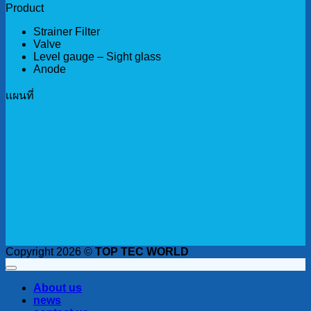
Product
Strainer Filter
Valve
Level gauge – Sight glass
Anode
เเผนที่
Copyright 2026 ©
TOP TEC WORLD
About us
news