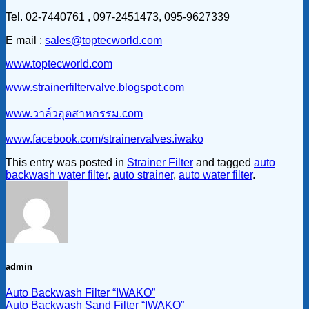
Tel. 02-7440761 , 097-2451473, 095-9627339
E mail :
sales@toptecworld.com
www.toptecworld.com
www.strainerfiltervalve.blogspot.com
www.วาล์วอุตสาหกรรม.com
www.facebook.com/strainervalves.iwako
This entry was posted in
Strainer Filter
and tagged
auto
backwash water filter
,
auto strainer
,
auto water filter
.
admin
Auto Backwash Filter “IWAKO”
Auto Backwash Sand Filter “IWAKO”