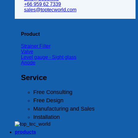
+66 959 62 7339
sales@toptecworld.com
Product
Strainer Filter
Valve
Level gauge - Sight glass
Anode
Service
Free Consulting
Free Design
Manufacturing and Sales
Installation
products